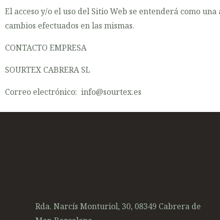
El acceso y/o el uso del Sitio Web se entenderá como una a
cambios efectuados en las mismas.
CONTACTO EMPRESA
SOURTEX CABRERA SL
Correo electrónico: info@sourtex.es
Rda. Narcís Monturiol, 30, 08349 Cabrera de