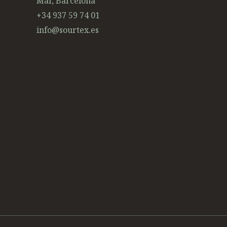
Mar, Barcelona
+34 937 59 74 01
info@sourtex.es