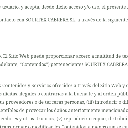
e usuario, y acepta, desde dicho acceso y/o uso, el presente 
contacto con SOURTEX CABRERA SL, a través de la siguiente 
. El Sitio Web puede proporcionar acceso a multitud de text
adelante, “Contenidos”) pertenecientes SOURTEX CABRERA SL
Contenidos y Servicios ofrecidos a través del Sitio Web y 
 ilícitas, ilegales o contrarias a la buena fe y al orden públ
sus proveedores o de terceras personas, (iii) introducir o di
sceptibles de provocar los daños anteriormente mencionados, 
dores y otros Usuarios; (v) reproducir o copiar, distribuir
transformar o modificar los Contenidos, a menos que se cu