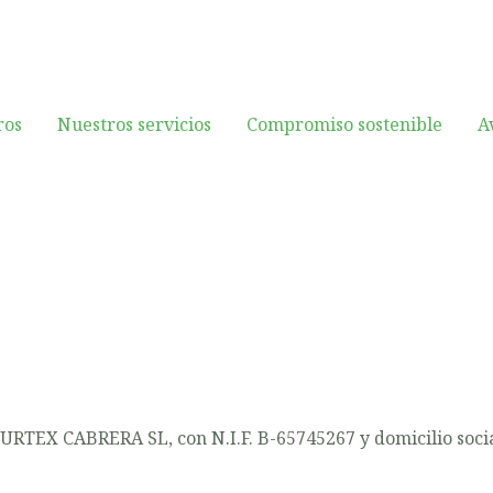
ros
Nuestros servicios
Compromiso sostenible
A
OURTEX CABRERA SL, con N.I.F. B-65745267 y domicilio socia